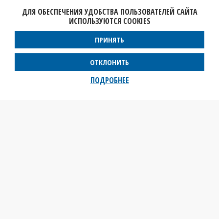
ДЛЯ ОБЕСПЕЧЕНИЯ УДОБСТВА ПОЛЬЗОВАТЕЛЕЙ САЙТА
ИСПОЛЬЗУЮТСЯ COOKIES
ПРИНЯТЬ
ОТКЛОНИТЬ
ПОДРОБНЕЕ
Иностранное торговое унитарное предприятие «Реммерс Бел»
223028, Минская обл., Минский р-н, Ждановичский
с/с, а/г Ждановичи, ул. Звездная 19А-9 (пом.9-34)
+375296075122
info@remmers.by
Свидетельство о регистрации № 190369926, выдано 31 июля 2009 Минским
городским исполнительным комитетом
В торговом реестре с 30 июня 2017 г.
Номер и адрес электронной почты лица, уполномоченного рассматривать
обращения покупателей о нарушении их прав, предусмотренных
законодательством о защите прав потребителей: